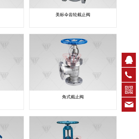
美标伞齿轮截止阀
Q
0
角式截止阀
k