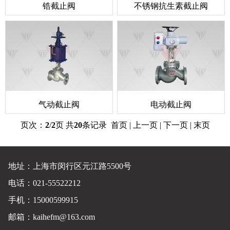
锆截止阀
不锈钢抗生素截止阀
气动截止阀
电动截止阀
页次：
2
/
2
页 共
20
条记录
首页
|
上一页
| 下一页 | 末页
地址：上海市闵行区元江路5500号
电话：021-55522212
手机：15000599915
邮箱：kaihefm@163.com