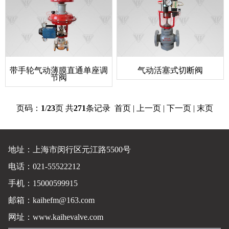
带手轮气动薄膜直通单座调
气动活塞式切断阀
节阀
页码：
1
/
23
页 共
271
条记录 首页 | 上一页 |
下一页
|
末页
地址：上海市闵行区元江路5500号
电话：021-55522212
手机：15000599915
邮箱：kaihefm@163.com
网址：
www.kaihevalve.com