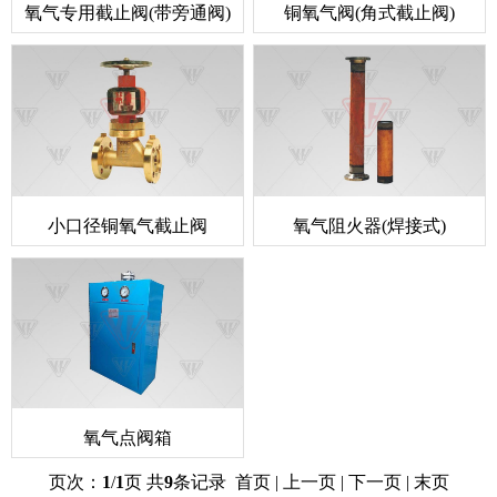
氧气专用截止阀(带旁通阀)
铜氧气阀(角式截止阀)
小口径铜氧气截止阀
氧气阻火器(焊接式)
氧气点阀箱
页次：
1
/
1
页 共
9
条记录 首页 | 上一页 | 下一页 | 末页