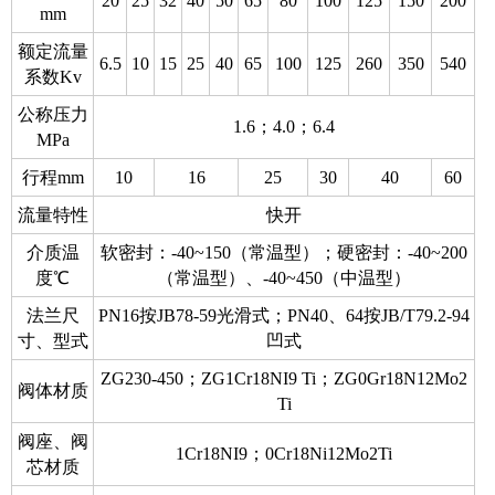
20
25
32
40
50
65
80
100
125
150
200
mm
额定流量
6.5
10
15
25
40
65
100
125
260
350
540
系数Kv
公称压力
1.6；4.0；6.4
MPa
行程mm
10
16
25
30
40
60
流量特性
快开
介质温
软密封：-40~150（常温型）；硬密封：-40~200
度℃
（常温型）、-40~450（中温型）
法兰尺
PN16按JB78-59光滑式；PN40、64按JB/T79.2-94
寸、型式
凹式
ZG230-450；ZG1Cr18NI9 Ti；ZG0Gr18N12Mo2
阀体材质
Ti
阀座、阀
1Cr18NI9；0Cr18Ni12Mo2Ti
芯材质