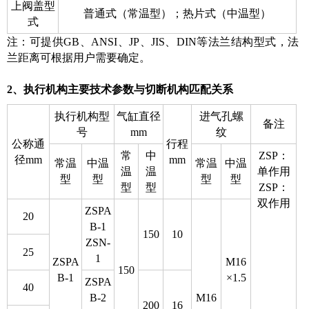
上阀盖型
普通式（常温型）；热片式（中温型）
式
注：可提供GB、ANSI、JP、JIS、DIN等法兰结构型式，法
兰距离可根据用户需要确定。
2、执行机构主要技术参数与切断机构匹配关系
执行机构型
气缸直径
进气孔螺
备注
号
mm
纹
公称通
行程
常
中
ZSP：
径mm
mm
常温
中温
常温
中温
温
温
单作用
型
型
型
型
型
型
ZSP：
双作用
ZSPA
20
B-1
150
10
ZSN-
25
1
ZSPA
M16
150
B-1
×1.5
ZSPA
40
B-2
M16
200
16