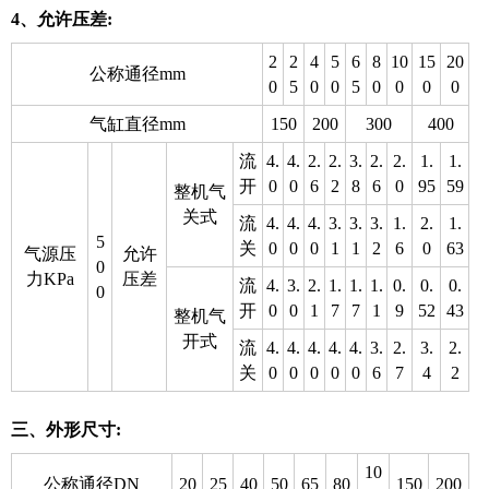
4、允许压差:
2
2
4
5
6
8
10
15
20
公称通径mm
0
5
0
0
5
0
0
0
0
气缸直径mm
150
200
300
400
流
4.
4.
2.
2.
3.
2.
2.
1.
1.
开
0
0
6
2
8
6
0
95
59
整机气
关式
流
4.
4.
4.
3.
3.
3.
1.
2.
1.
5
关
0
0
0
1
1
2
6
0
63
气源压
允许
0
力KPa
压差
流
4.
3.
2.
1.
1.
1.
0.
0.
0.
0
开
0
0
1
7
7
1
9
52
43
整机气
开式
流
4.
4.
4.
4.
4.
3.
2.
3.
2.
关
0
0
0
0
0
6
7
4
2
三、外形尺寸:
10
公称通径DN
20
25
40
50
65
80
150
200