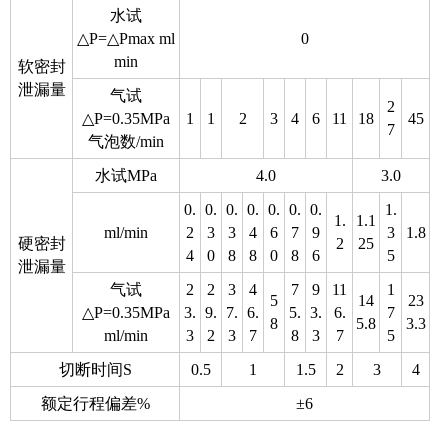
水试
△P=△Pmax ml
0
min
软密封
泄漏量
气试
2
△P=0.35MPa
1
1
2
3
4
6
11
18
45
7
气泡数/min
水试MPa
4.0
3.0
0.
0.
0.
0.
0.
0.
0.
1.
1.
1.1
ml/min
2
3
3
4
6
7
9
3
1.8
硬密封
2
25
4
0
8
8
0
8
6
5
泄漏量
气试
2
2
3
4
7
9
11
1
5
14
23
△P=0.35MPa
3.
9.
7.
6.
5.
3.
6.
7
8
5.8
3.3
ml/min
3
2
3
7
8
3
7
5
切断时间S
0.5
1
1.5
2
3
4
额定行程偏差%
±6