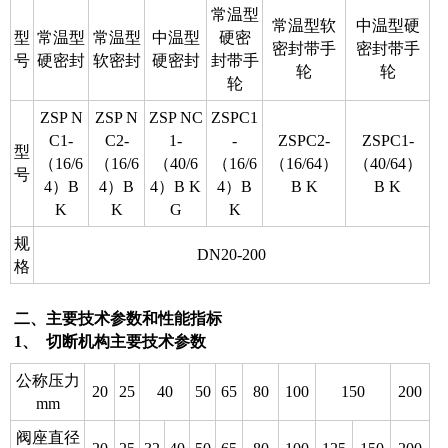
常温型
常温型软
中温型硬
型
常温型
常温型
中温型
硬密
密封带手
密封带手
号
硬密封
软密封
硬密封
封带手
轮
轮
轮
ZSP N
ZSP N
ZSP NC
ZSPC1
C1-
C2-
1-
-
ZSPC2-
ZSPC1-
型
（16/6
（16/6
（40/6
（16/6
（16/64）
（40/64）
号
4）B
4）B
4）B K
4）B
B K
B K
K
K
G
K
规
DN20-200
格
二、主要技术参数和性能指标
1、 切断机构主要技术参数
公称压力
20
25
40
50
65
80
100
150
200
mm
阀座直径