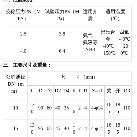
公称压力PN（M
试验压力PS（M
适用介
适用温度
PA）
Pa）
质
（℃）
巴氏合
四氟
2.5
3.8
氨气、
金
-40℃
氨液等
-40℃
+20
NH3
4.0
6.4
+150℃
0℃
三、主要尺寸及重量：
公称通径
尺 寸（mm）
DN（m
L
D
D1
D2
D4
b
f
f1
Z-φd
关
开
D3
m）
13
1
16
18
10
90
60
40
35
2
4
4-φ14
110
0
6
5
5
13
1
16
18
15
95
65
45
40
2
4
4-φ14
110
0
6
5
5