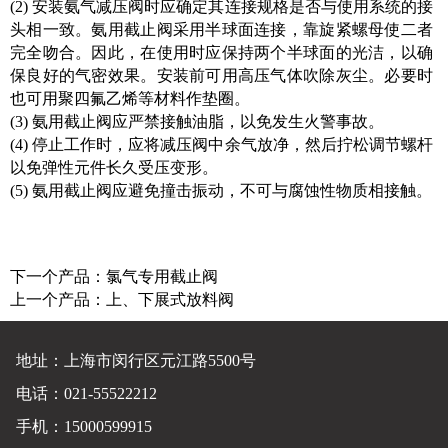
(2) 安装氨气减压阀时应确定其连接规格是否与使用系统的接
头相一致。氨用截止阀采用半球面连接，靠旋紧螺母使二者
完全吻合。因此，在使用时应保持两个半球面的光洁，以确
保良好的气密效果。安装前可用高压气体吹除灰尘。必要时
也可用聚四氟乙烯等材料作垫圈。
(3) 氨用截止阀应严禁接触油脂，以免发生火警事故。
(4) 停止工作时，应将减压阀中余气放净，然后拧松调节螺杆
以免弹性元件长久受压变形。
(5) 氨用截止阀应避免撞击振动，不可与腐蚀性物质相接触。
下一个产品：
氯气专用截止阀
上一个产品：
上、下展式放料阀
地址：上海市闵行区元江路5500号
电话：021-55522212
手机：15000599915