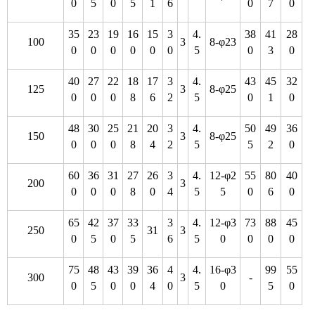
0
5
0
5
1
6
0
7
0
35
23
19
16
15
3
4.
38
41
28
100
3
8-φ23
0
0
0
0
0
0
5
0
3
0
40
27
22
18
17
3
4.
43
45
32
125
3
8-φ25
0
0
0
8
6
2
5
0
1
0
48
30
25
21
20
3
4.
50
49
36
150
3
8-φ25
0
0
0
8
4
2
5
5
2
0
60
36
31
27
26
3
4.
12-φ2
55
80
40
200
3
0
0
0
8
0
4
5
5
0
6
0
65
42
37
33
3
4.
12-φ3
73
88
45
250
31
3
0
5
0
5
6
5
0
0
0
0
75
48
43
39
36
4
4.
16-φ3
99
55
300
3
-
0
5
0
0
4
0
5
0
5
0