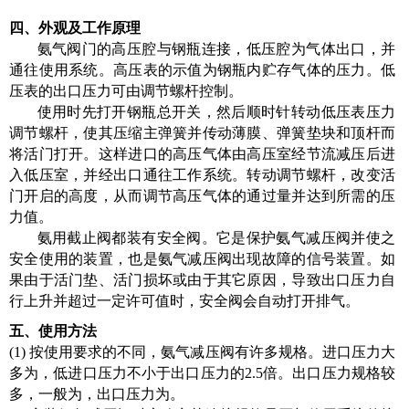
四、外观及工作原理
氨气阀门的高压腔与钢瓶连接，低压腔为气体出口，并
通往使用系统。高压表的示值为钢瓶内贮存气体的压力。低
压表的出口压力可由调节螺杆控制。
使用时先打开钢瓶总开关，然后顺时针转动低压表压力
调节螺杆，使其压缩主弹簧并传动薄膜、弹簧垫块和顶杆而
将活门打开。这样进口的高压气体由高压室经节流减压后进
入低压室，并经出口通往工作系统。转动调节螺杆，改变活
门开启的高度，从而调节高压气体的通过量并达到所需的压
力值。
氨用截止阀都装有安全阀。它是保护氨气减压阀并使之
安全使用的装置，也是氨气减压阀出现故障的信号装置。如
果由于活门垫、活门损坏或由于其它原因，导致出口压力自
行上升并超过一定许可值时，安全阀会自动打开排气。
五、使用方法
(1) 按使用要求的不同，氨气减压阀有许多规格。进口压力大
多为，低进口压力不小于出口压力的2.5倍。出口压力规格较
多，一般为，出口压力为。