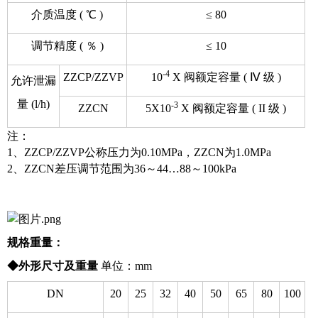
介质温度 ( ℃ )
≤ 80
调节精度 ( ％ )
≤ 10
-4
ZZCP/ZZVP
10
X 阀额定容量 ( Ⅳ 级 )
允许泄漏
量 (l/h)
-3
ZZCN
5X10
X 阀额定容量 ( II 级 )
注：
1、ZZCP/ZZVP公称压力为0.10MPa，ZZCN为1.0MPa
2、ZZCN差压调节范围为36～44…88～100kPa
规格重量：
◆外形尺寸及重量
单位：mm
DN
20
25
32
40
50
65
80
100