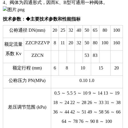
4、阀体为四通形式，因而K、B型可通用一种阀体。
技术参数：
◆主要技术参数和性能指标
公称通径 DN(mm)
20
25
32
40
50
65
80
100
ZZCP/ZZVP
8
11
20
32
50
80
100
160
额定流量
系数 Kv
ZZCN
53
83
额定行程 (mm)
6
8
10
15
20
公称压力 PN(MPa)
0.10 1.0
0.5 ～ 5.5 5 ～ 10 9 ～ 14 13 ～ 19
18 ～ 24 22 ～ 28 26 ～ 33 31 ～ 38
差压调节范围 (kPa)
36 ～ 44 42 ～ 51 49 ～ 58 56 ～ 66
64 ～ 78 76 ～ 90 8 ～ 100