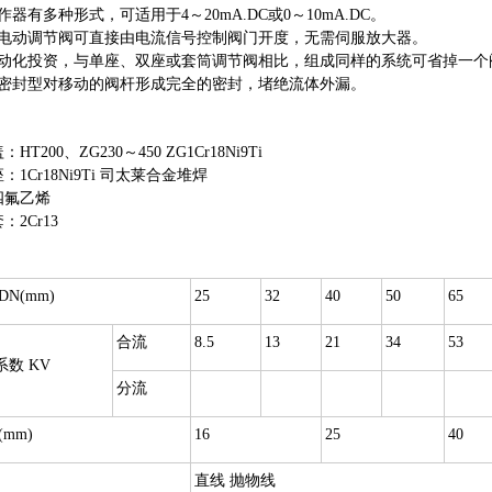
作器有多种形式，可适用于4～20mA.DC或0～10mA.DC。
型电动调节阀可直接由电流信号控制阀门开度，无需伺服放大器。
自动化投资，与单座、双座或套筒调节阀相比，组成同样的系统可省掉一个
管密封型对移动的阀杆形成完全的密封，堵绝流体外漏。
T200、ZG230～450 ZG1Cr18Ni9Ti
1Cr18Ni9Ti 司太莱合金堆焊
四氟乙烯
2Cr13
：
N(mm)
25
32
40
50
65
合流
8.5
13
21
34
53
数 KV
分流
mm)
16
25
40
直线 抛物线