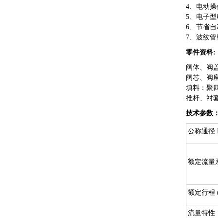
4、电动操
5、电子
6、节省
7、波纹
零件资料:
阀体、阀盖：H
阀芯、阀座：
填料：聚
推杆、衬套：
技术参数
公称通径 D
额定流量系
额定行程 (
流量特性