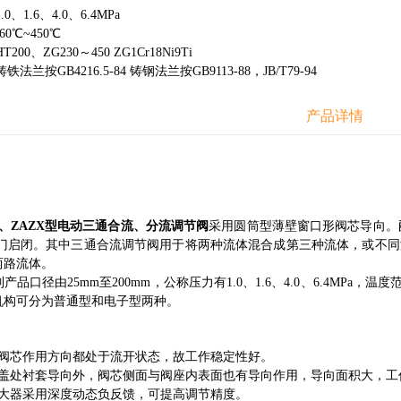
、1.6、4.0、6.4MPa
0℃~450℃
00、ZG230～450 ZG1Cr18Ni9Ti
兰按GB4216.5-84 铸钢法兰按GB9113-88，JB/T79-94
产品详情
、ZAZX型电动三通合流、分流调节阀
采用圆筒型薄壁窗口形阀芯导向。配用
阀门启闭。其中三通合流调节阀用于将两种流体混合成第三种流体，或不
两路流体。
径由25mm至200mm，公称压力有1.0、1.6、4.0、6.4MPa，温度范
机构可分为普通型和电子型两种。
对阀芯作用方向都处于流开状态，故工作稳定性好。
阀盖处衬套导向外，阀芯侧面与阀座内表面也有导向作用，导向面积大，工
放大器采用深度动态负反馈，可提高调节精度。