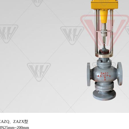
AZQ、ZAZX型
25mm~200mm