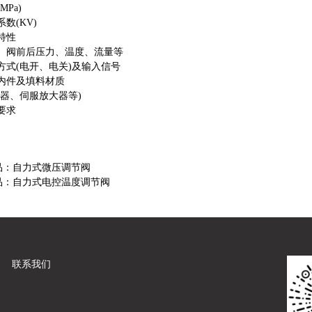
MPa)
数(KV)
特性
称、阀前后压力、温度、流量等
方式(电开、电关)及输入信号
阀内件及填料材质
作器、伺服放大器等)
要求
品：
自力式微压调节阀
品：
自力式电控温度调节阀
联系我们