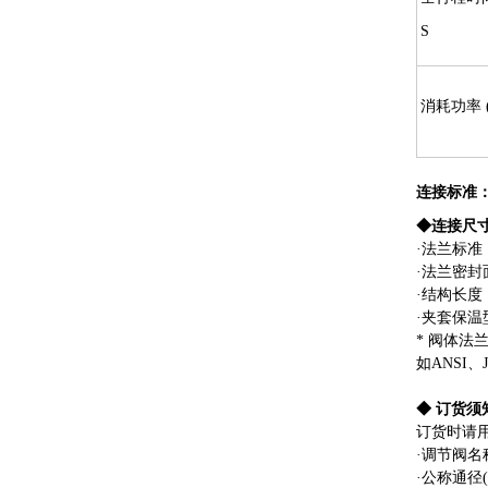
S
消耗功率 
连接标准
◆连接尺
·法兰标准：铸
·法兰密封
·结构长度：G
·夹套保温
* 阀体
如ANSI、
◆ 订货须
订货时请
·调节阀名
·公称通径(