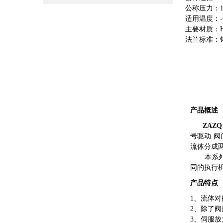
公称压力：1.0
适用温度：-6
主要材质：HT2
法兰标准：铸铁法
产品概述
ZAZQ
号驱动 
流体分成
本系列产品口
同的执行
产品特点
1、流体
2、除了
3、伺服