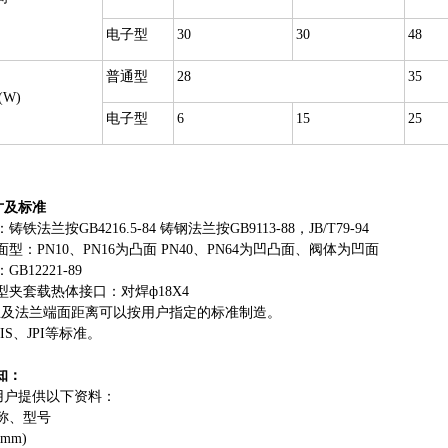
电子型
30
30
48
普通型
28
35
(W)
电子型
6
15
25
：
寸及标准
铁法兰按GB4216.5-84 铸钢法兰按GB9113-88，JB/T79-94
面型：PN10、PN16为凸面 PN40、PN64为凹凸面、阀体为凹面
B12221-89
型夹套载热体接口：对焊ф18X4
法兰及法兰端面距离可以按用户指定的标准制造。
JIS、JPI等标准。
知：
用户提供以下资料：
称、型号
mm)