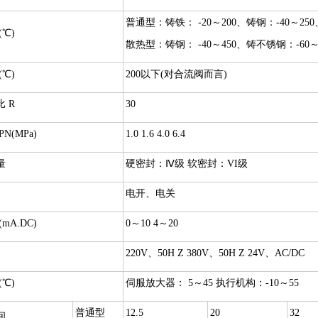
普通型：铸铁： -20～200、铸钢：-40～250
(℃)
散热型：铸钢： -40～450、铸不锈钢：-60～
(℃)
200以下(对合流阀而言)
 R
30
N(MPa)
1.0 1.6 4.0 6.4
量
硬密封：Ⅳ级 软密封：VI级
电开、电关
mA.DC)
0～10 4～20
220V、50H Z 380V、50H Z 24V、AC/DC
(℃)
伺服放大器： 5～45 执行机构：-10～55
普通型
12.5
20
32
间