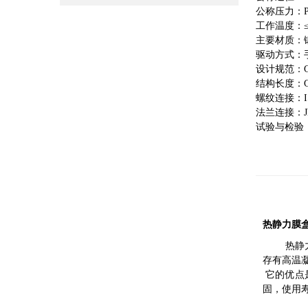
公称压力：PN0
工作温度：≤
主要材质：
驱动方式：
设计规范：GB
结构长度：GB/
螺纹连接：IS
法兰连接：JB/T
试验与检验：G
热静力膜盒
热静力型
存有高温
它的优点
固，使用