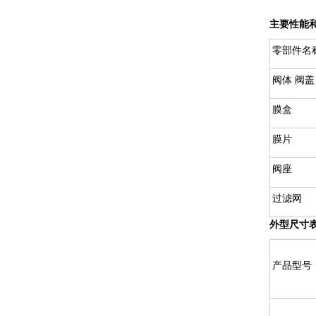
主要性能
零部件名
阀体 阀盖
膜盒
膜片
阀座
过滤网
外型尺寸
产品型号