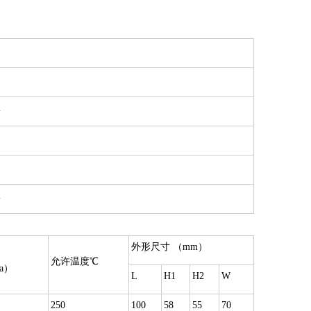
i
i
外形尺寸 （mm）
允许温度℃
a）
L
H1
H2
W
250
100
58
55
70