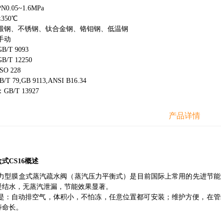
.05~1.6MPa
350℃
锻钢、不锈钢、钛合金钢、铬钼钢、低温钢
手动
/T 9093
T 12250
O 228
 79,GB 9113,ANSI B16.34
B/T 13927
产品详情
式CS16概述
膜盒式蒸汽疏水阀（蒸汽压力平衡式）是目前国际上常用的先进节能型
凝结水，无蒸汽泄漏，节能效果显著。
是：自动排空气，体积小，不怕冻，任意位置都可安装；维护方便，在管线
寿命长。