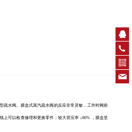
Q
0
k
疏水阀。膜盒式蒸汽疏水阀的反应非常灵敏，工作时阀前
上可以检查修理和更换零件；较大背压率 ≤80% ，膜盒坚