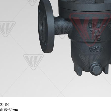
S41H
15~50mm