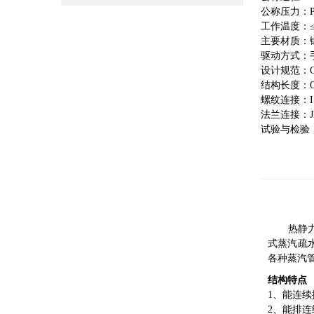
公称压力：PN0
工作温度：≤
主要材质：
驱动方式：
设计规范：GB
结构长度：GB/
螺纹连接：IS
法兰连接：JB/T
试验与检验：G
热静力自
式蒸汽疏
各种蒸汽
结构特点
1、能连
2、能排