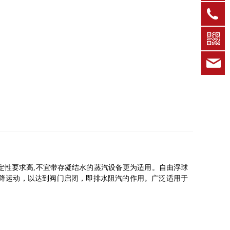
0
k
性要求高,不宜带存凝结水的蒸汽设备更为适用。自由浮球
降运动，以达到阀门启闭，即排水阻汽的作用。广泛适用于