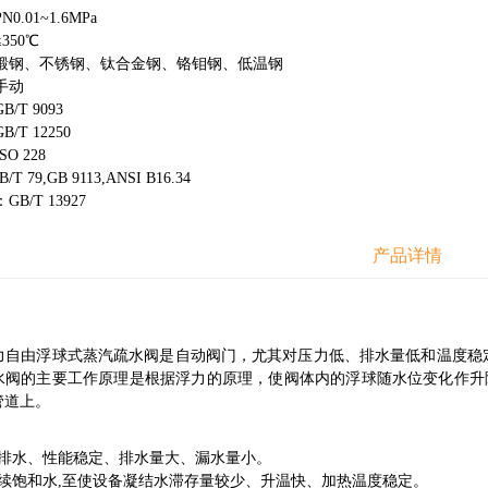
.01~1.6MPa
350℃
锻钢、不锈钢、钛合金钢、铬钼钢、低温钢
手动
/T 9093
T 12250
O 228
 79,GB 9113,ANSI B16.34
B/T 13927
产品详情
由浮球式蒸汽疏水阀是自动阀门，尤其对压力低、排水量低和温度稳定
水阀的主要工作原理是根据浮力的原理，使阀体内的浮球随水位变化作升
管道上。
续排水、性能稳定、排水量大、漏水量小。
连续饱和水,至使设备凝结水滞存量较少、升温快、加热温度稳定。