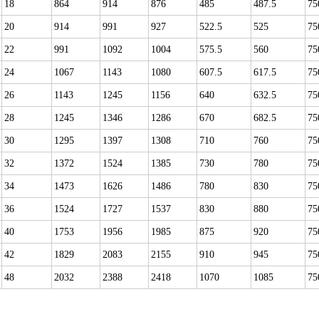
18
864
914
876
485
487.5
75
20
914
991
927
522.5
525
75
22
991
1092
1004
575.5
560
75
24
1067
1143
1080
607.5
617.5
75
26
1143
1245
1156
640
632.5
75
28
1245
1346
1286
670
682.5
75
30
1295
1397
1308
710
760
75
32
1372
1524
1385
730
780
75
34
1473
1626
1486
780
830
75
36
1524
1727
1537
830
880
75
40
1753
1956
1985
875
920
75
42
1829
2083
2155
910
945
75
48
2032
2388
2418
1070
1085
75