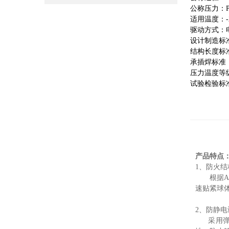
公称压力：PN1.
适用温度：-2
驱动方式：
设计制造标准：G
结构长度标准：G
承插焊标准：GB
压力温度等级：G
试验检验标准：G
产品特点
1、防火
根据API
速贴紧球
2、防静电
采用弹簧