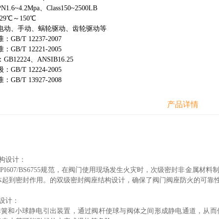
6~4.2Mpa、Class150~2500LB
9℃～150℃
电动、手动、蜗轮驱动、齿轮驱动等
B/T 12237-2007
B/T 12221-2005
12224、ANSIB16.25
B/T 12224-2005
B/T 13927-2008
产品详情
：
结构设计：
607/BS6755规范，在阀门使用现场发生火灾时，次级密封非金属材
体起到密封作用。的双级密封阀座结构设计，确保了阀门阀座防火的可靠
设计：
和小球静电引出装置，通过阀杆使球与阀体之间形成静电通道，从而使