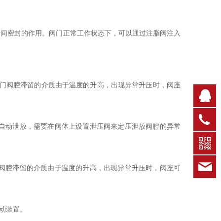
间密封的作用。阀门正常工作状态下，可以通过注脂阀注入
阀门阀腔滞留的介质由于温度的升高，出现异常升压时，阀座
Q
0
自动泄放，需要在阀体上设置泄压阀来定压泄放阀腔的异常
k
阀腔滞留的介质由于温度的升高，出现异常升压时，阀座可
驱动装置。