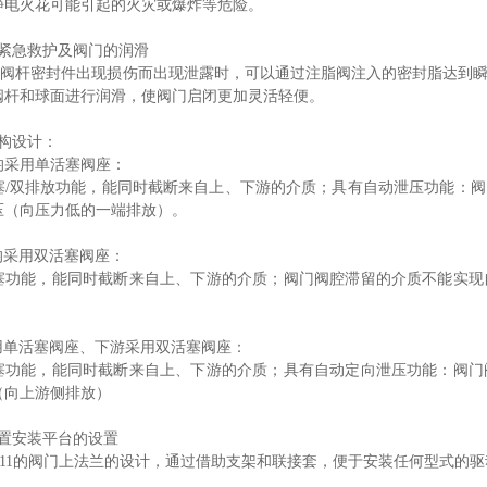
静电火花可能引起的火灾或爆炸等危险。
的紧急救护及阀门的润滑
杆密封件出现损伤而出现泄露时，可以通过注脂阀注入的密封脂达到瞬
阀杆和球面进行润滑，使阀门启闭更加灵活轻便。
结构设计：
均采用单活塞阀座：
塞/双排放功能，能同时截断来自上、下游的介质；具有自动泄压功能：
压（向压力低的一端排放）。
均采用双活塞阀座：
塞功能，能同时截断来自上、下游的介质；阀门阀腔滞留的介质不能实现
采用单活塞阀座、下游采用双活塞阀座：
塞功能，能同时截断来自上、下游的介质；具有自动定向泄压功能：阀门
（向上游侧排放）
装置安装平台的设置
5211的阀门上法兰的设计，通过借助支架和联接套，便于安装任何型式的