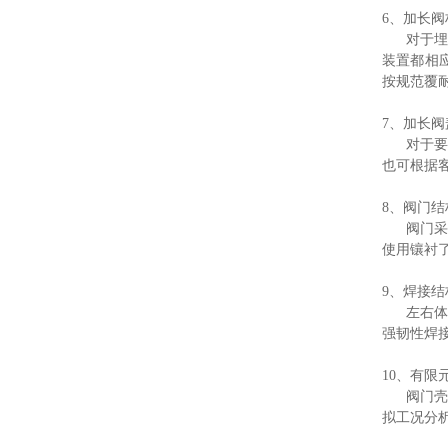
6、加长阀
对于埋地
装置都相
按规范覆
7、加长阀
对于要求
也可根据
8、阀门结
阀门采用
使用镶衬
9、焊接
左右体与
强韧性焊
10、有限
阀门壳体
拟工况分