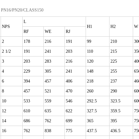
:
PN16/PN20/CLASS150
L
NPS
H1
H2
W
RF
WE
RJ
2
178
216
191
99
210
30
2 1/2
191
241
203
110
215
35
3
203
283
216
120
225
40
4
229
305
241
148
255
65
6
394
457
406
218
237
46
8
457
521
470
260
290
60
10
533
559
546
292.5
323.5
60
12
610
635
622
327.5
359.5
75
14
686
762
699
365
395
75
16
762
838
775
437.5
436.5
75