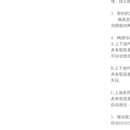
地，防止
3、密封
阀座及阀
润滑脂对
4、阀座
A.上下游
具有双阻
可自动泄
B.上下游
具有双阻
升压。
C.上游
具有双阻
自动泄压
5、驱动
符合ISO