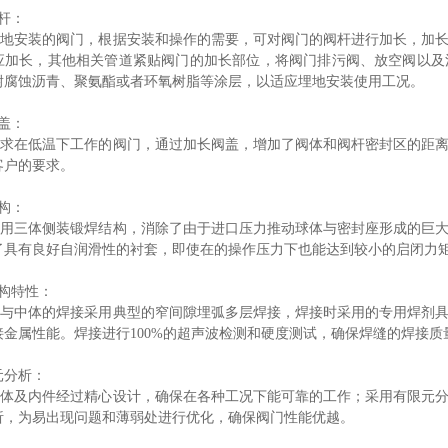
杆：
安装的阀门，根据安装和操作的需要，可对阀门的阀杆进行加长，加长
应加长，其他相关管道紧贴阀门的加长部位，将阀门排污阀、放空阀以及
耐腐蚀沥青、聚氨酯或者环氧树脂等涂层，以适应埋地安装使用工况。
盖：
在低温下工作的阀门，通过加长阀盖，增加了阀体和阀杆密封区的距离
客户的要求。
构：
三体侧装锻焊结构，消除了由于进口压力推动球体与密封座形成的巨大
了具有良好自润滑性的衬套，即使在的操作压力下也能达到较小的启闭力
结构特性：
中体的焊接采用典型的窄间隙埋弧多层焊接，焊接时采用的专用焊剂具
接金属性能。焊接进行100%的超声波检测和硬度测试，确保焊缝的焊接质
元分析：
及内件经过精心设计，确保在各种工况下能可靠的工作；采用有限元分
析，为易出现问题和薄弱处进行优化，确保阀门性能优越。