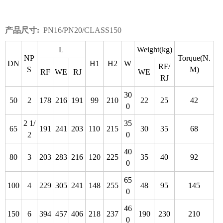
产品尺寸:
PN16/PN20/CLASS150
L
Weight(kg)
NP
Torque(N.
DN
H1
H2
W
RF/
S
M)
RF
WE
RJ
WE
RJ
30
50
2
178
216
191
99
210
22
25
42
0
2 1/
35
65
191
241
203
110
215
30
35
68
2
0
40
80
3
203
283
216
120
225
35
40
92
0
65
100
4
229
305
241
148
255
48
95
145
0
46
150
6
394
457
406
218
237
190
230
210
0