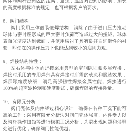
阀体和阀杆密封区的距离，避免了温度对密封的影响，加长
的高度根据标准的规定，也可根据客户的要求。
8、阀门结构：
阀门采用三体侧装锻焊结构，消除了由于进口压力推动
球体与密封座形成的巨大密封负荷而造成过大的扭矩。球体
表面光洁度达到镜面，并使用镶衬了具有良好自润滑性的衬
套，即使在的操作压力下也能达到较小的启闭力矩。
9、焊接结构特性：
左右体与中体的焊接采用典型的窄间隙埋弧多层焊接，
焊接时采用的专用焊剂具有焊接时所需的载流和脱渣效果，
焊层颗粒度较细，满足高强韧性焊接金属性能。焊接进行
100%的超声波检测和硬度测试，确保焊缝的焊接质量。
10、有限元分析：
阀门壳体及内件经过精心设计，确保在各种工况下能可
靠的工作；采用有限元分析法对阀门壳体强度、内件受力以
及阀杆操作扭矩等进行模拟工况分析，为易出现问题和薄弱
处进行优化，确保阀门性能优越。