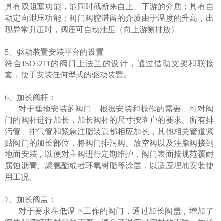
具有双阻塞功能，能同时截断来自上、下游的介质；具有自
动定向泄压功能：阀门阀腔滞留的介质由于温度的升高，出
现异常升压时，阀座可自动泄压（向上游侧排放）
5、驱动装置安装平台的设置
符合ISO5211的阀门上法兰的设计，通过借助支架和联接
套，便于安装任何型式的驱动装置。
6、加长阀杆：
对于埋地安装的阀门，根据安装和操作的需要，可对阀
门的阀杆进行加长，加长阀杆的尺寸按客户的要求。所有排
污管、排气管和紧急注脂装置都相应加长，其他相关管道紧
贴阀门的加长部位，将阀门排污阀、放空阀以及注脂阀接到
地面安装，以便对主阀进行定期维护，阀门表面按规范覆耐
腐蚀沥青、聚氨酯或者环氧树脂等涂层，以适应埋地安装使
用工况。
7、加长阀盖：
对于要求在低温下工作的阀门，通过加长阀盖，增加了