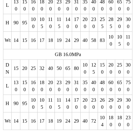
13
15
16
18
20
23
29
31
35
40
48
60
65
75
L
0
0
0
0
0
0
0
0
0
0
0
0
0
0
10
10
11
11
14
17
20
23
25
28
29
30
H
90
95
0
5
0
5
0
0
0
0
5
5
0
0
10
10
11
Wt
14
15
16
17
18
19
24
29
40
58
83
0
5
0
GB 16.0MPa
D
10
12
15
20
25
30
15
20
25
32
40
50
65
80
N
0
5
0
0
0
0
13
15
16
18
20
23
29
31
35
40
48
60
65
75
L
0
0
0
0
0
0
0
0
0
0
0
0
0
0
10
10
11
11
14
17
20
23
26
29
29
30
H
90
95
0
5
0
5
0
0
0
0
0
0
0
0
10
18
18
23
Wt
14
15
16
17
18
19
24
29
40
72
4
0
0
0