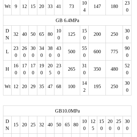
10
23
Wt
9
12
15
20
33
41
73
147
180
4
0
GB 6.4MPa
D
10
15
30
32
40
50
65
80
125
200
250
N
0
0
0
23
26
30
34
38
43
55
90
L
500
600
775
0
0
0
0
0
0
0
0
16
17
17
19
20
23
31
52
H
265
350
480
0
0
0
0
5
0
0
0
14
30
Wt
12
20
29
35
47
68
100
195
250
2
0
GB10.0MPa
D
10
12
15
20
25
30
15
20
25
32
40
50
65
80
N
0
5
0
0
0
0