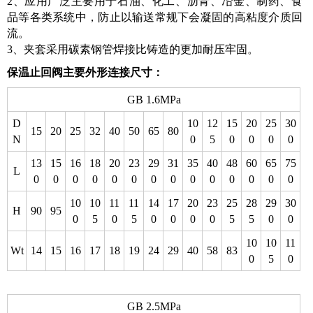
2、应用广泛主要用于石油、化工、沥青、冶金、制药、食
品等各类系统中，防止以输送常规下会凝固的高粘度介质回
流。
3、夹套采用碳素钢管焊接比铸造的更加耐压牢固。
保温止回阀
主要外形连接尺寸：
GB 1.6MPa
D
10
12
15
20
25
30
15
20
25
32
40
50
65
80
N
0
5
0
0
0
0
13
15
16
18
20
23
29
31
35
40
48
60
65
75
L
0
0
0
0
0
0
0
0
0
0
0
0
0
0
10
10
11
11
14
17
20
23
25
28
29
30
H
90
95
0
5
0
5
0
0
0
0
5
5
0
0
10
10
11
Wt
14
15
16
17
18
19
24
29
40
58
83
0
5
0
GB 2.5MPa