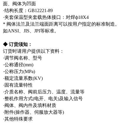
面、阀体为凹面
·结构长度：GB12221-89
·夹套保温型夹套载热体接口：对焊ф18X4
* 阀体法兰及法兰端面距离可以按用户指定的标准制造。
如ANSI、JIS、JPI等标准。
◆ 订货须知：
订货时请用户提供以下资料：
·调节阀名称、型号
·公称通径(mm)
·公称压力(MPa)
·额定流量系数(KV)
·固有流量特性
·介质名称、阀前后压力、温度、流量等
·整机作用方式(电开、电关)及输入信号
·阀体、阀内件及填料材质
·附件(操作器、伺服放大器等)
·其他特殊要求