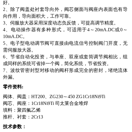
好。
2、除了阀盖处衬套导向外，阀芯侧面与阀座内表面也有导
向作用，导向面积大，工作可靠。
3、伺服放大器采用深度动态负反馈，可提高调节精度。
4、电动操作器有多种形式，可适用于4～20mA.DC或0～
10mA.DC。
5、电子型电动调节阀可直接由电流信号控制阀门开度，无
需伺服放大器。
6、节省自动化投资，与单座、双座或套筒调节阀相比，组
成同样的系统可省掉一个阀，简化系统，节省投资。
7、波纹管密封型对移动的阀杆形成完全的密封，堵绝流体
外漏。
零件资料:
阀体、阀盖：HT200、ZG230～450 ZG1Cr18Ni9Ti
阀芯、阀座：1Cr18Ni9Ti 司太莱合金堆焊
填料：聚四氟乙烯
推杆、衬套：2Cr13
技术参数：