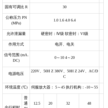
固有可调比 R
30
公称压力 PN
1.0 1.6 4.0 6.4
(MPa)
允许泄漏量
硬密封：Ⅳ级 软密封：VI级
作用方式
电开、电关
信号范围 (mA.
0～10 4～20
DC)
220V、50H Z 380V、50H Z 24V、AC/D
电源电压
C
环境温度 (℃)
伺服放大器： 5～45 执行机构：-10～55
普
通
12.5
20
32
48
全行程时