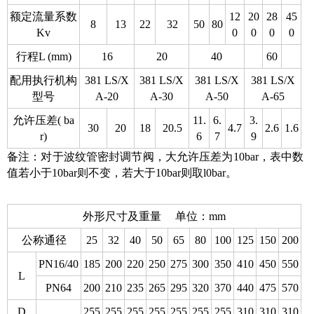
额定流量系数
12
20
28
45
8
13
22
32
50
80
Kv
0
0
0
0
行程L (mm)
16
20
40
60
配用执行机构
381 LS/X
381 LS/X
381 LS/X
381 LS/X
型号
A-20
A-30
A-50
A-65
允许压差( ba
11.
6.
3.
30
20
18
20.5
4.7
2.6
1.6
r)
6
7
9
备注：对于波纹管密封调节阀，大允许压差为10bar，表中数
值若小于10bar则不变，若大于10bar则取l0bar。
外形尺寸及重量 单位：mm
公称通径
25
32
40
50
65
80
100
125
150
200
PN16/40
185
200
220
250
275
300
350
410
450
550
L
PN64
200
210
235
265
295
320
370
440
475
570
D
255
255
255
255
255
255
255
310
310
310