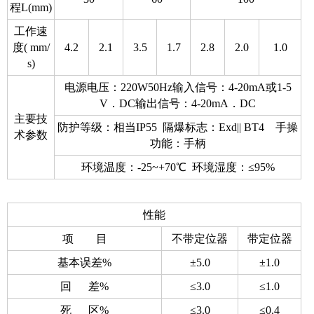
程L(mm)
工作速
度( mm/
4.2
2.1
3.5
1.7
2.8
2.0
1.0
s)
电源电压：220W50Hz输入信号：4-20mA或1-5
V．DC输出信号：4-20mA．DC
主要技
防护等级：相当IP55 隔爆标志：Exd|| BT4 手操
术参数
功能：手柄
环境温度：-25~+70℃ 环境湿度：≤95%
性能
项 目
不带定位器
带定位器
基本误差%
±5.0
±1.0
回 差%
≤3.0
≤1.0
死 区%
≤3.0
≤0.4