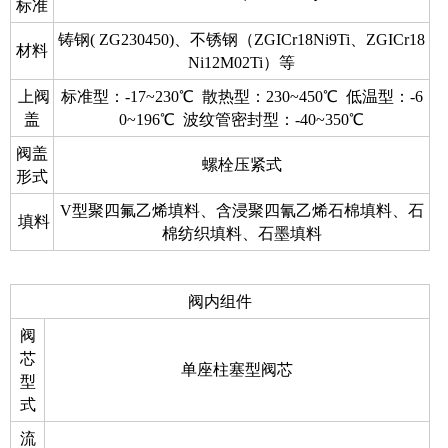
标准
铸钢( ZG230450)、不锈钢（ZGICr18Ni9Ti、ZGICr18
材料
Ni12M02Ti）等
上阀
标准型：-17~230℃ 散热型：230~450℃ 低温型：-6
盖
0~196℃ 波纹管密封型：-40~350℃
阀盖
螺栓压紧式
形式
V型聚四氟乙烯填料、含浸聚四氰乙烯石棉填料、石
填料
棉纺织填料、石墨填料
阀内组件
阀
芯
单座柱塞型阀芯
型
式
流