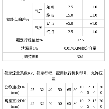
始点
±2.5
±1.0
气开
终点
±5.0
±1.0
始终点偏差%
始点
±5.0
±1.0
气关
终点
±2.5
±1.0
额定行程偏差%
≤2.5
泄漏量1/h
0.01%X阀额定容量
可调范围R
30:1
额定流量系数Kv、额定行程、配用执行机构型号、允许压
差
公称通径DN
10
12
15
20
25
32
40
50
65
80
(mm)
0
5
0
0
阀座直径DN
10
12
15
20
25
32
40
50
65
80
(mm)
0
5
0
0