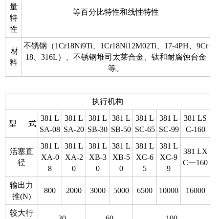
量
等百分比特性和线性特性
特
性
不锈钢（1Cr18Ni9Ti、1Cr18Ni12M02Ti、17-4PH、9Cr
材
18、316L）、不锈钢堆司太莱合金、钛和耐腐蚀台金
料
等。
执行机构
381 L
381 L
381 L
381 L
381 L
381 L
381 LS
型 式
SA-08
SA-20
SB-30
SB-50
SC-65
SC-99
C-160
381 L
381 L
381 L
381 L
381 L
381 L
活塞直
381 LX
XA-0
XA-2
XB-3
XB-5
XC-6
XC-9
径
C一160
8
0
0
0
5
9
输出力
800
2000
3000
5000
6500
10000
16000
推(N)
较大行
30
60
100