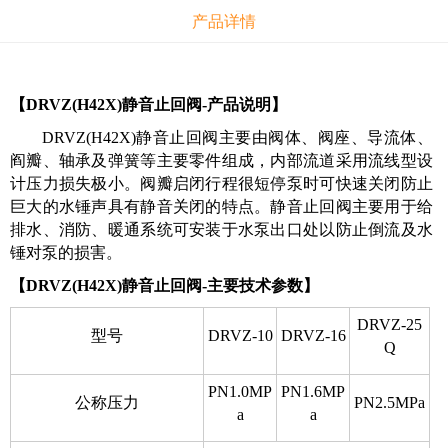
产品详情
【DRVZ(H42X)静音止回阀-产品说明】
DRVZ(H42X)静音止回阀主要由阀体、阀座、导流体、
阎瓣、轴承及弹簧等主要零件组成，内部流道采用流线型设
计压力损失极小。阀瓣启闭行程很短停泵时可快速关闭防止
巨大的水锤声具有静音关闭的特点。静音止回阀主要用于给
排水、消防、暖通系统可安装于水泵出口处以防止倒流及水
锤对泵的损害。
【DRVZ(H42X)静音止回阀-主要技术参数】
DRVZ-25
型号
DRVZ-10
DRVZ-16
Q
PN1.0MP
PN1.6MP
公称压力
PN2.5MPa
a
a