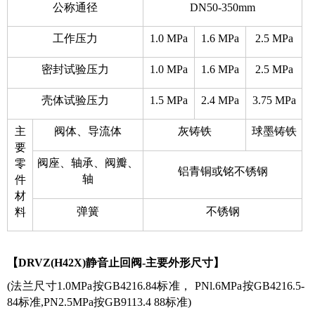
公称通径
DN50-350mm
工作压力
1.0 MPa
1.6 MPa
2.5 MPa
密封试验压力
1.0 MPa
1.6 MPa
2.5 MPa
壳体试验压力
1.5 MPa
2.4 MPa
3.75 MPa
主
阀体、导流体
灰铸铁
球墨铸铁
要
阀座、轴承、阀瓣、
零
铝青铜或铭不锈钢
轴
件
材
弹簧
不锈钢
料
【DRVZ(H42X)静音止回阀-主要外形尺寸】
(法兰尺寸1.0MPa按GB4216.84标准， PNl.6MPa按GB4216.5-
84标准,PN2.5MPa按GB9113.4 88标准)