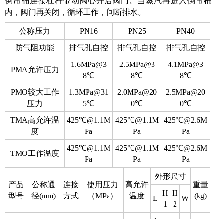
倒吊桶连接杠杆带动阀心开启阀门。当蒸汽再进入倒吊桶
内，阀门再关闭，循环工作，间断排水。
公称压力
PN16
PN25
PN40
防气阻功能
排气孔自控
排气孔自控
排气孔自控
1.6MPa@3
2.5MPa@3
4.1MPa@3
PMA允许压力
8℃
8℃
8℃
PMO较大工作
1.3MPa@31
2.0MPa@20
2.5MPa@20
压力
5℃
0℃
0℃
TMA高允许温
425℃@1.1M
425℃@1.1M
425℃@2.6M
度
Pa
Pa
Pa
425℃@1.1M
425℃@1.1M
425℃@2.6M
TMO工作温度
Pa
Pa
Pa
外形尺寸
产品
公称通
连接
使用压力
高允许
重量
H
H
型号
径(mm)
方式
（MPa）
温度
(kg)
L
W
1
2