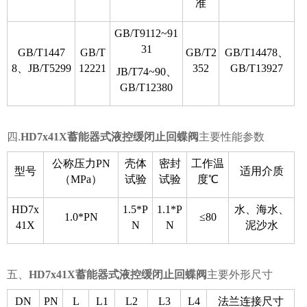
准
GB/T9112~91
31
GB/T1447
GB/T
GB/T2
GB/T14478、
8、JB/T5299
12221
352
GB/T13927
JB/T74~90、
GB/T12380
四.
HD7x41X蓄能器式液控缓闭止回蝶阀
主要性能参数
公称压力PN
壳体
密封
工作温
型号
适用介质
（MPa）
试验
试验
度℃
HD7x
1.5*P
1.1*P
水、海水、
1.0*PN
≤80
41X
N
N
泥沙水
五、
HD7x41X蓄能器式液控缓闭止回蝶阀
主要外形尺寸
DN
PN
L
L1
L2
L3
L4
法兰连接尺寸