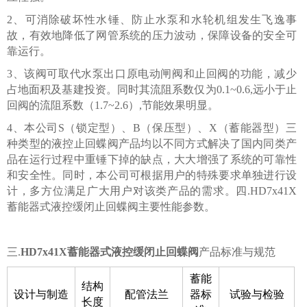
2、可消除破坏性水锤、防止水泵和水轮机组发生飞逸事
故，有效地降低了网管系统的压力波动，保障设备的安全可
靠运行。
3、该阀可取代水泵出口原电动闸阀和止回阀的功能，减少
占地面积及基建投资。同时其流阻系数仅为0.1~0.6,远小于止
回阀的流阻系数（1.7~2.6）,节能效果明显。
4、本公司S（锁定型）、B（保压型）、X（蓄能器型）三
种类型的液控止回蝶阀产品均以不同方式解决了国内同类产
品在运行过程中重锤下掉的缺点，大大增强了系统的可靠性
和安全性。同时，本公司可根据用户的特殊要求单独进行设
计，多方位满足广大用户对该类产品的需求。四.HD7x41X
蓄能器式液控缓闭止回蝶阀主要性能参数。
三.
HD7x41X蓄能器式液控缓闭止回蝶阀
产品标准与规范
蓄能
结构
设计与制造
配管法兰
器标
试验与检验
长度