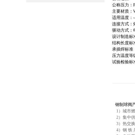
公称压力：PN1.
主要材质：WCB
适用温度：-4
连接方式：
驱动方式：
设计制造标准：G
结构长度标准：G
承插焊标准：GB
压力温度等级：G
试验检验标准：G
钢制球阀
1）城市
2）集中
3）热交
4）钢 