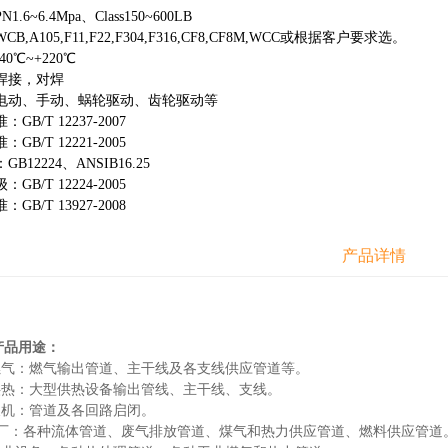
6~6.4Mpa、Class150~600LB
,A105,F11,F22,F304,F316,CF8,CF8M,WCC或根据客户要求选。
0℃~+220℃
焊接，对焊
电动、手动、蜗轮驱动、齿轮驱动等
B/T 12237-2007
B/T 12221-2005
12224、ANSIB16.25
B/T 12224-2005
B/T 13927-2008
产品详情
产品用途：
燃气：燃气输出管道、主干线及各支线供应管道等。
供热：大型供热设备输出管线、主干线、支线。
换机：管道及各回路启闭。
铁 厂：各种流体管道、废气排放管道、煤气和热力供应管道、燃料供应管道