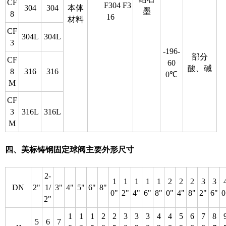
CF
F304 F3
304
304
本体
墨
8
16
材料
CF
304L
304L
3
-196-
部分
CF
60
酸、碱
8
316
316
0℃
M
CF
3
316L
316L
M
四、美标铸钢固定球阀主要外形尺寸
2-
1
1
1
1
1
2
2
2
3
3
DN
2"
1/
3"
4"
5"
6"
8"
0"
2"
4"
6"
8"
0"
4"
8"
2"
6"
0
2"
1
1
1
2
2
3
3
3
4
4
5
6
7
8
5
6
7