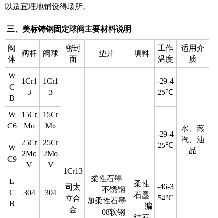
以适宜埋地铺设得场所。
三、美标铸钢固定球阀主要材料说明
阀
密封
工作
适用介
阀杆
阀球
垫片
填料
体
面
温度
质
W
1Cr1
1Cr1
-29-4
C
3
3
25℃
B
W
15Cr
15Cr
C6
Mo
Mo
水、蒸
-29-4
汽、油
25Cr
25Cr
25℃
W
品
2Mo
2Mo
C9
V
V
1Cr13
柔性石墨
L
柔性
-46-3
司太
不锈钢
C
304
304
石墨
54℃
立合
加柔性石墨
B
编
金
08软钢
结石