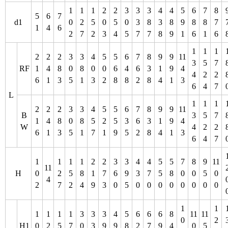
1
1
1
2
2
3
3
3
4
4
5
6
7
8
5
6
7
d1
0
2
5
0
5
0
3
8
3
8
9
8
8
7
1
4
6
2
7
2
3
4
5
7
7
8
9
1
6
1
6
1
1
1
2
2
2
3
3
4
5
5
6
7
8
9
9
11
3
5
7
RF
1
4
8
0
8
0
0
6
4
6
3
1
9
4
4
2
2
6
1
3
5
1
3
2
8
8
2
8
4
1
3
6
4
7
L
1
1
1
2
2
2
3
3
4
5
5
6
7
8
9
9
11
B
3
5
7
1
4
8
0
8
5
2
5
3
6
3
1
9
4
W
4
2
2
6
1
3
5
1
7
1
9
5
2
8
4
1
3
6
4
7
1
1
1
1
2
2
3
3
4
4
5
5
7
8
9
11
11
H
0
2
5
8
1
7
6
9
3
7
5
8
0
0
5
0
4
2
7
2
4
9
3
0
5
0
0
0
0
0
0
0
0
1
1
1
1
1
1
3
3
3
4
5
6
6
6
8
11
11
0
2
H1
0
2
5
7
0
3
9
9
8
2
7
9
4
0
5