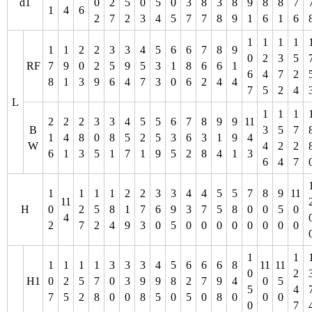
d1
0
2
5
0
5
0
3
8
3
8
9
8
8
7
1
4
6
2
7
2
3
4
5
7
7
8
9
1
6
1
6
1
1
1
1
1
1
2
2
3
3
4
5
6
6
7
8
9
0
2
3
5
RF
7
9
0
2
5
9
5
3
1
8
6
6
1
6
4
7
2
8
1
3
9
6
4
7
3
0
6
2
4
4
7
5
2
4
L
1
1
1
2
2
2
3
3
4
5
5
6
7
8
9
9
11
B
3
5
7
1
4
8
0
8
5
2
5
3
6
3
1
9
4
W
4
2
2
6
1
3
5
1
7
1
9
5
2
8
4
1
3
6
4
7
1
1
1
1
2
2
3
3
4
4
5
5
7
8
9
11
11
H
0
2
5
8
1
7
6
9
3
7
5
8
0
0
5
0
4
2
7
2
4
9
3
0
5
0
0
0
0
0
0
0
0
1
1
1
1
1
1
3
3
3
4
5
6
6
6
8
11
11
0
2
H1
0
2
5
7
0
3
9
9
8
2
7
9
4
0
5
5
4
7
5
2
8
0
0
8
5
0
5
0
8
0
0
0
0
7