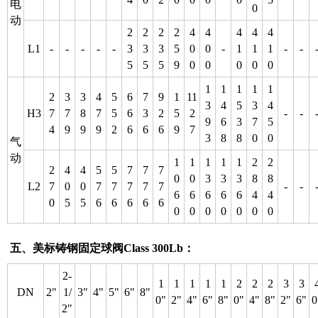
电
0
动
2
2
2
2
4
4
4
4
4
L1
-
-
-
-
-
3
3
3
5
0
0
-
1
1
1
-
-
5
5
5
9
0
0
0
0
0
1
1
1
1
1
2
3
3
4
5
6
7
9
1
11
3
4
5
3
4
H3
7
7
8
7
5
6
3
2
5
2
-
-
9
6
3
7
5
4
9
9
9
2
6
6
6
9
7
3
8
8
0
0
气
动
1
1
1
1
1
2
2
2
4
4
5
5
7
7
7
0
0
3
3
3
8
8
L2
7
0
0
7
7
7
7
7
-
-
6
6
6
6
6
4
4
0
5
5
6
6
6
6
6
0
0
0
0
0
0
0
五、美标铸钢固定球阀
Class 300Lb：
2-
1
1
1
1
1
2
2
2
3
3
DN
2"
1/
3"
4"
5"
6"
8"
0"
2"
4"
6"
8"
0"
4"
8"
2"
6"
0
2"