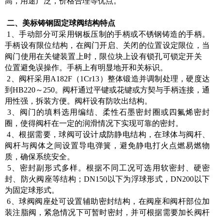
高，用途广泛，价格合理等优点。
二、美标铸钢固定球阀结构特点
1、手动部分可采用钢板压制的手柄或不锈钢铸造的手柄。
手柄设有限位结构，在阀门开启、关闭的位置设定限位，当
阀门使用在关键装置上时，限位块上设有锁孔可锁定开关
位置避免误操作。手柄上有明显地开和关标识。
2、阀杆采用A182F（1Cr13）整体锻造并调制处理，硬度达
到HB220～250。阀杆通过平键或花键或方契与手柄连接，通
用性强，拆装方便。阀杆设有防吹出结构。
3、阀门的填料选用编结、柔性石墨密封圈或四氟烯密封
圈，使得阀杆在一定的润滑情况下实现可靠的密封。
4、根据需要，球阀可设计成防静电结构，在球体与阀杆、
阀杆与阀体之间设置导电弹簧，避免静电打火点燃易燃物
质，确保系统安全。
5、密封副形式多样。根据不同工况可选用软密封、硬密
封、防火阀座等结构；DN150以下为浮球形式，DN200以下
为固定球形式。
6、球阀阀座处可设置辅助密封结构，在阀座和阀杆部位加
装注脂阀，紧急情况下可暂时密封，并可根据需要加长阀杆