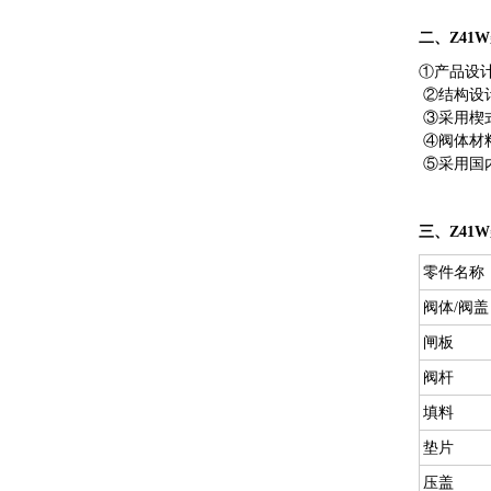
二、Z41
①产品设
②结构设
③采用楔
④阀体材
⑤采用国
三、
Z4
零件名称
阀体/阀盖
闸板
阀杆
填料
垫片
压盖