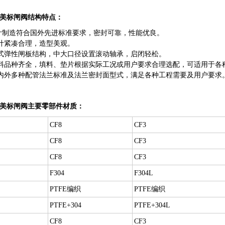
W美标闸阀结构特点：
计制造符合国外先进标准要求，密封可靠，性能优良。
计紧凑合理，造型美观。
式弹性闸板结构，中大口径设置滚动轴承，启闭轻松。
料品种齐全，填料、垫片根据实际工况或用户要求合理选配，可适用于各
内外多种配管法兰标准及法兰密封面型式，满足各种工程需要及用户要求
1W美标闸阀主要零部件材质：
CF8
CF3
CF8
CF3
CF8
CF3
F304
F304L
PTFE编织
PTFE编织
PTFE+304
PTFE+304L
CF8
CF3