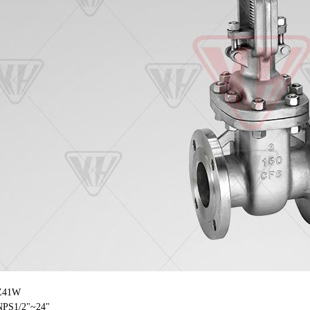
41W
1/2"~24"