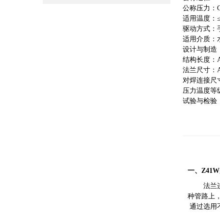
公称压力：Cla
适用温度：≤2
驱动方式：
适用介质：
设计与制造：A
结构长度：AN
法兰尺寸：AN
对焊连接尺寸：
压力温度等级：
试验与检验：A
一、Z41
法兰连接钢制
种管路上
通过选用