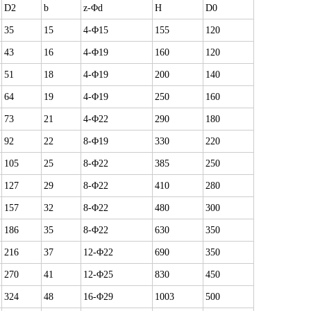
D2
b
z-Φd
H
D0
35
15
4-Φ15
155
120
43
16
4-Φ19
160
120
51
18
4-Φ19
200
140
64
19
4-Φ19
250
160
73
21
4-Φ22
290
180
92
22
8-Φ19
330
220
105
25
8-Φ22
385
250
127
29
8-Φ22
410
280
157
32
8-Φ22
480
300
186
35
8-Φ22
630
350
216
37
12-Φ22
690
350
270
41
12-Φ25
830
450
324
48
16-Φ29
1003
500