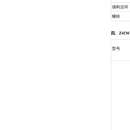
填料压环
螺栓
四、Z41
型号