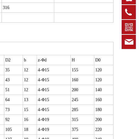
316
0
k
D2
b
z-Φd
H
D0
35
12
4-Φ15
155
120
43
12
4-Φ15
160
120
51
12
4-Φ15
200
140
64
13
4-Φ15
245
160
73
15
4-Φ15
285
180
92
16
4-Φ19
315
200
105
18
4-Φ19
375
220