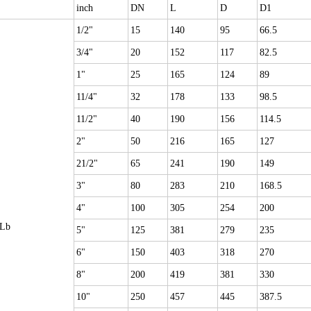
inch
DN
L
D
D1
1/2"
15
140
95
66.5
3/4"
20
152
117
82.5
1"
25
165
124
89
11/4"
32
178
133
98.5
11/2"
40
190
156
114.5
2"
50
216
165
127
21/2"
65
241
190
149
3"
80
283
210
168.5
4"
100
305
254
200
Lb
5"
125
381
279
235
6"
150
403
318
270
8"
200
419
381
330
10"
250
457
445
387.5