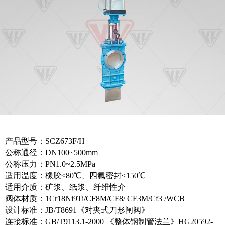
产品型号：SCZ673F/H
公称通径：DN100~500mm
公称压力：PN1.0~2.5MPa
适用温度：橡胶≤80℃、四氟密封≤150℃
适用介质：矿浆、纸浆、纤维性介
阀体材质：1Cr18Ni9Ti/CF8M/CF8/ CF3M/Cf3 /WCB
设计标准：JB/T8691《对夹式刀形闸阀》
连接标准：GB/T9113.1-2000 《整体钢制管法兰》HG20592-