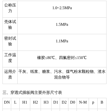
公称压
1.0~2.5MPa
力
壳体试
1.5MPa
验
密封试
1.1MPa
验
工作温
橡胶≤80℃、四氟密封≤150℃
度
运用介
干灰、纸浆、糖浆、污水、煤气粉末颗粒物、渣水
质
混合物等
三、穿透式插板阀主要外形尺寸表
DN
L
H1
H2
H3
D1
D2
D0
N-M
p
B