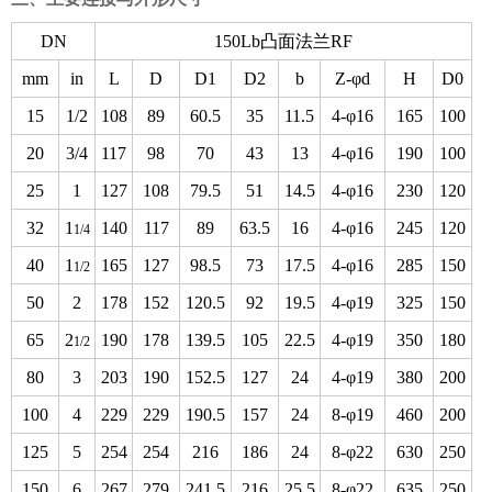
DN
150Lb凸面法兰RF
mm
in
L
D
D1
D2
b
Z-φd
H
D0
15
1/2
108
89
60.5
35
11.5
4-φ16
165
100
20
3/4
117
98
70
43
13
4-φ16
190
100
25
1
127
108
79.5
51
14.5
4-φ16
230
120
32
1
140
117
89
63.5
16
4-φ16
245
120
1/4
40
1
165
127
98.5
73
17.5
4-φ16
285
150
1/2
50
2
178
152
120.5
92
19.5
4-φ19
325
150
65
2
190
178
139.5
105
22.5
4-φ19
350
180
1/2
80
3
203
190
152.5
127
24
4-φ19
380
200
100
4
229
229
190.5
157
24
8-φ19
460
200
125
5
254
254
216
186
24
8-φ22
630
250
150
6
267
279
241.5
216
25.5
8-φ22
635
250