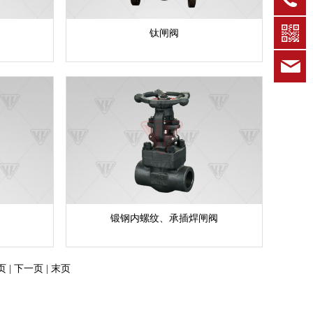
钛闸阀
k
锻钢内螺纹、承插焊闸阀
页
| 下一页 | 末页