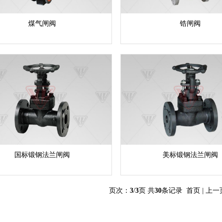
煤气闸阀
锆闸阀
国标锻钢法兰闸阀
美标锻钢法兰闸阀
页次：
3
/
3
页 共
30
条记录
首页
|
上一